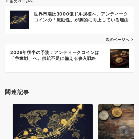
前のページへ
t
o
e
I
e
k
s
n
投
r
t
世界市場は3000億ドル規模へ。アンティーク
稿
)
コインの「流動性」が劇的に向上している理由
ナ
ビ
ゲ
次のページへ
ー
2026年後半の予測：アンティークコインは
シ
「争奪戦」へ。供給不足に備える参入戦略
ョ
ン
関連記事