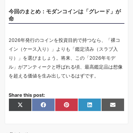
今回のまとめ：モダンコインは「グレード」が
命
2026年発行のコインを投資目的で持つなら、「裸コ
イン（ケース入り）」よりも「鑑定済み（スラブ入
り）」を選びましょう。将来、この「2026年モデ
ル」がアンティークと呼ばれる頃、最高鑑定品は想像
を超える価値を生み出しているはずです。
Share this post:
Share
Share
Share
Share
Share
X
F
P
L
E
on
on
on
on
on
(
a
i
i
m
T
c
n
n
a
w
e
t
k
i
i
b
e
e
l
t
o
r
d