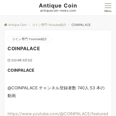
Antique Coin
antiquecoin-news.com
Menu
Antique Coin
コイン専門 Youtube紹介
COINPALACE
コイン専門 Youtube紹介
COINPALACE
2024年3月5日
COINPALACE
@COINPALACE
‧
チャンネル登録者数 740人
‧
53
本の
動画
https://www.youtube.com/@COINPALACE/featured