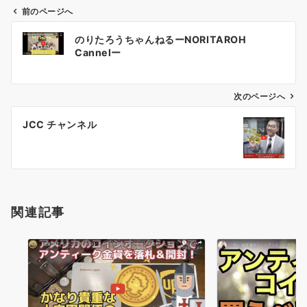
t
o
r
d
前のページへ
t
o
e
I
e
k
s
n
投
r
t
のりたろうちゃんねるーNORITAROH
稿
)
Cannelー
ナ
ビ
ゲ
次のページへ
ー
JCC チャンネル
シ
ョ
ン
関連記事