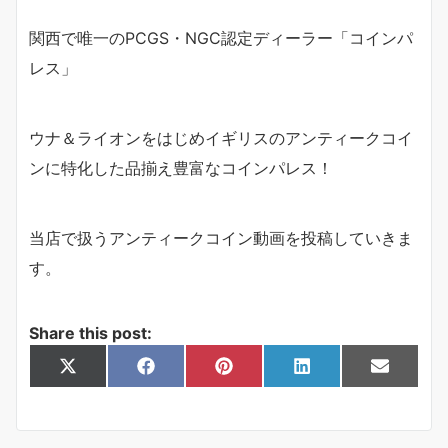
関西で唯一のPCGS・NGC認定ディーラー「コインパ
レス」
ウナ＆ライオンをはじめイギリスのアンティークコイ
ンに特化した品揃え豊富なコインパレス！
当店で扱うアンティークコイン動画を投稿していきま
す。
Share this post:
Share
Share
Share
Share
Share
X
F
P
L
E
on
on
on
on
on
(
a
i
i
m
T
c
n
n
a
w
e
t
k
i
i
b
e
e
l