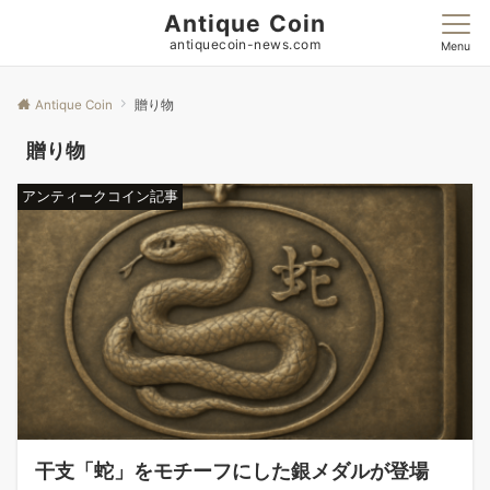
Antique Coin
antiquecoin-news.com
Menu
Antique Coin
贈り物
贈り物
アンティークコイン記事
干支「蛇」をモチーフにした銀メダルが登場