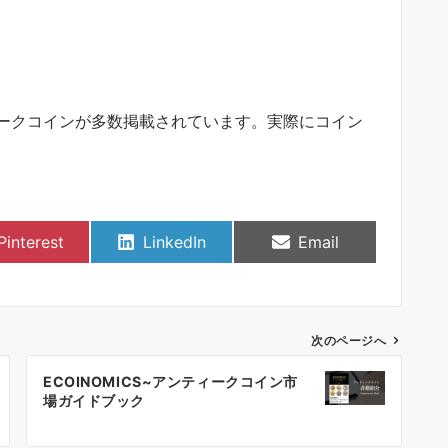
ークコインが多数掲載されています。実際にコイン
Share
Share
Share
Pinterest
LinkedIn
Email
on
on
on
次のページへ
ECOINOMICS~アンティークコイン市
場ガイドブック