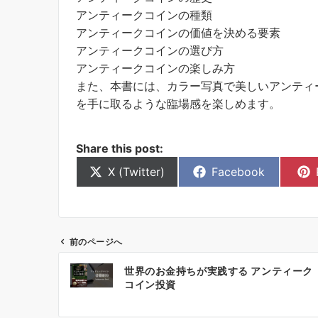
アンティークコインの種類
アンティークコインの価値を決める要素
アンティークコインの選び方
アンティークコインの楽しみ方
また、本書には、カラー写真で美しいアンティ
を手に取るような臨場感を楽しめます。
Share this post:
Share
Share
X (Twitter)
Facebook
on
on
前のページへ
投
世界のお金持ちが実践する アンティーク
稿
コイン投資
ナ
ビ