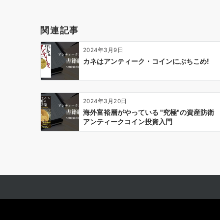
ゲ
ー
関連記事
シ
ョ
2024年3月9日
ン
カネはアンティーク・コインにぶちこめ!
2024年3月20日
海外富裕層がやっている "究極"の資産防衛
アンティークコイン投資入門