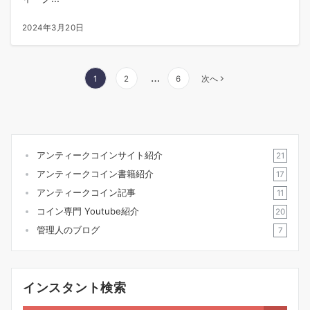
2024年3月20日
投
…
1
2
6
次へ
稿
の
ペ
ー
アンティークコインサイト紹介
21
ジ
アンティークコイン書籍紹介
17
送
アンティークコイン記事
11
り
コイン専門 Youtube紹介
20
管理人のブログ
7
インスタント検索