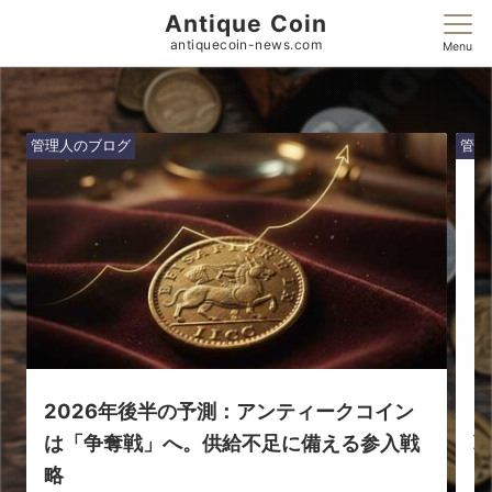
Antique Coin
antiquecoin-news.com
Menu
管理人のブログ
アンティークコイン
2026年、今仕込むべき「モ
不足に備える参入戦
戦略。エリザベス2世生誕100周.
「アンティークコイン投資」といっても